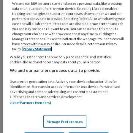
We and our
889
partners store and access personal data, like browsing
ballet heeft gedaan en nu een loslatende nagel
data or unique identifiers, on your device. Selecting I Accept enables
heeft. Medisch pedicure Tineke de Beer kijkt
tracking technologies to support the purposes shown under we and our
partners process data to provide. Selecting Reject All or withdrawing your
naar deze casus.
consent will disable them. If trackers are disabled, some content and ads
you see may not be as relevant to you. You can resurface this menu to
change your choices or withdraw consent at any time by clicking the
Nagelproblemen.
Podopost
juni 2011; 24
Manage Preferences link on the bottom of the webpage. Your choices will
(5)
(PDF)
have effect within our Website. For more details, refer to our Privacy
Policy.
Privacy Statement
Would you rather not? Then we only place essential and statistical
cookies, these do not record any data about you as a person
Reageer op dit artikel
Deel dit artikel
We and our partners process data to provide:
Use precise geolocation data. Actively scan device characteristics for
nagelproblemen vraag en antwoord ballet tineke de
identification. Store and/or access information on a device. Personalised
advertising and content, advertising and content measurement,
beer medisch pedicure loslatende nagel
audience research and services development.
List of Partners (vendors)
Webredactie
Manage Preferences