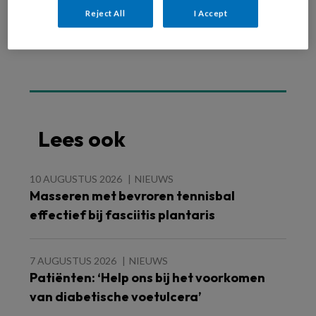
Reject All
I Accept
Lees ook
10 AUGUSTUS 2026
NIEUWS
Masseren met bevroren tennisbal
effectief bij fasciitis plantaris
7 AUGUSTUS 2026
NIEUWS
Patiënten: ‘Help ons bij het voorkomen
van diabetische voetulcera’