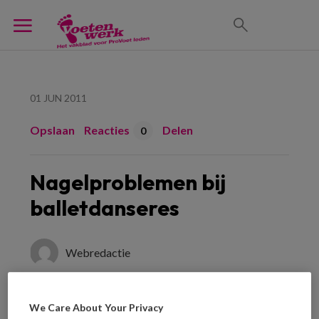
01 JUN 2011
Opslaan
Reacties
Delen
0
Nagelproblemen bij
balletdanseres
Webredactie
In deze editie van Vraag & Antwoord vraagt
We Care About Your Privacy
een pedicure hulp bij een cliënt die jaren aan