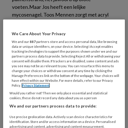
voeten.Maar Jos heeft een lelijke
mycosenagel. Toos Mennen zorgt met acryl
voor een acceptabele oplossing. Naast het
beoogde cosmetische effect wordt met de
We Care About Your Privacy
reparatie hopelijk enig herstel van de
We and our
887
partners store and access personal data, like browsing
nagelplaat bereikt.
data or unique identifiers, on your device. Selecting I Accept enables
tracking technologies to support the purposes shown under we and our
partners process data to provide. Selecting Reject All or withdrawing your
Mycosenagel aanpakken met acryl.
Podopost
consent will disable them. If trackers are disabled, some content and ads
2012 juni;25(5)
(PDF).
you see may not be as relevant to you. You can resurface this menu to
change your choices or withdraw consent at any time by clicking the
Manage Preferences link on the bottom of the webpage. Your choices will
have effect within our Website. For more details, refer to our Privacy
Reageer op dit artikel
Deel dit artikel
Policy.
Privacy Statement
Would you rather not? Then we only place essential and statistical
cookies, these do not record any data about you as a person
casus
cosmetisch
ellen van kruining
We and our partners process data to provide:
mycose
mycosenagel
nagelplaat
reparatie
Use precise geolocation data. Actively scan device characteristics for
identification. Store and/or access information on a device. Personalised
advertising and content, advertising and content measurement,