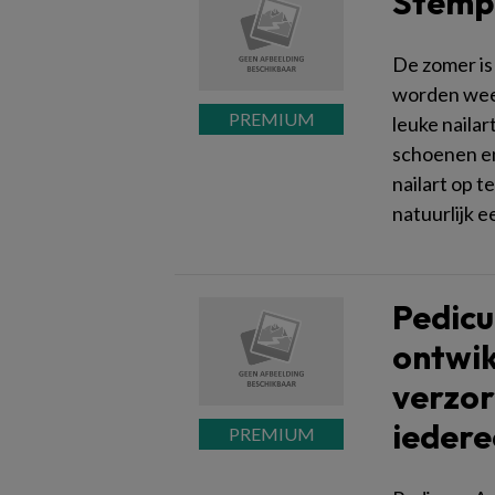
Stempe
De zomer is
worden weer
leuke nailar
schoenen en
nailart op t
natuurlijk 
Pedicu
ontwik
verzorg
iedere