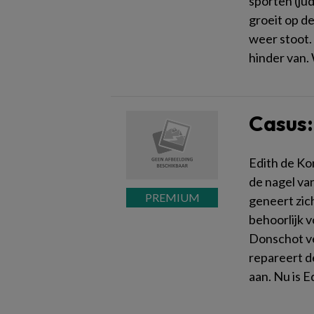
sporten (jud
groeit op de
weer stoot. 
hinder van. 
Casus:
Edith de Kon
de nagel van
geneert zic
behoorlijk 
Donschot ve
repareert d
aan. Nu is E