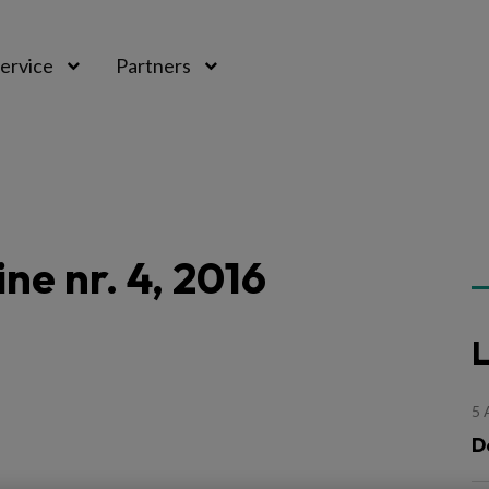
ervice
Partners
e nr. 4, 2016
L
5
D