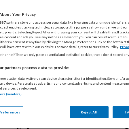
4
About Your Privacy
O
oord: Cosmetisch
887
partners store and access personal data, like browsing data or unique identifiers, 
d
 Accept enables tracking technologies to support the purposes shown under we and our
 to provide. Selecting Reject All or withdrawing your consent will disable them. If track
 de Week van de Pedicure van start met
me content and ads you see may not be as relevant to you. You can resurface this menu
ellness. Wellness en cosmetische
ithdraw consent at any time by clicking the Manage Preferences link on the bottom of 
3
 will have effect within our Website. For more details, refer to our Privacy Policy.
Priva
ing worden ervaren als pure
R
ther not? Then we only place essential and statistical cookies, these do not record an
; een heerlijk voetbad, een voetpakking,
z
g geurende scrub en een heerlijk
p
r partners process data to provide:
 voetmassage, eventueel afgerond met
geolocation data. Actively scan device characteristics for identification. Store and/or 
kken van de nagels.
 on a device. Personalised advertising and content, advertising and content measurem
31
d services development.
V
tners (vendors)
sl
oek: Tineke
Preferences
Reject All
I 
mann van Piédi
30