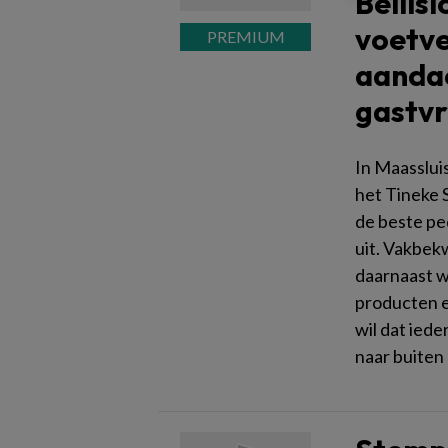
Bellis
voetve
aandac
gastvr
In Maassluis
het Tineke 
de beste ped
uit. Vakbek
daarnaast wi
producten e
wil dat ied
naar buiten 