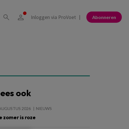
Inloggen via ProVoet
Abonneren
ees ook
 AUGUSTUS 2026
NIEUWS
e zomer is roze