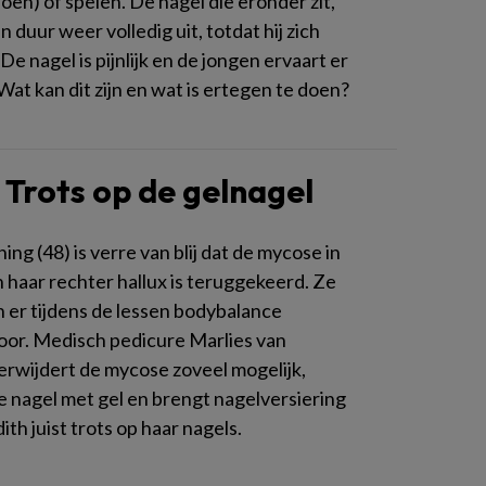
oën) of spelen. De nagel die eronder zit,
n duur weer volledig uit, totdat hij zich
De nagel is pijnlijk en de jongen ervaart er
Wat kan dit zijn en wat is ertegen te doen?
 Trots op de gelnagel
ing (48) is verre van blij dat de mycose in
 haar rechter hallux is teruggekeerd. Ze
h er tijdens de lessen bodybalance
voor. Medisch pedicure Marlies van
rwijdert de mycose zoveel mogelijk,
e nagel met gel en brengt nagelversiering
dith juist trots op haar nagels.