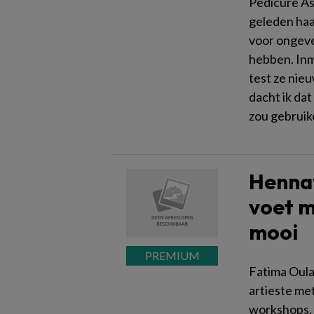
Pedicure As
geleden haar
voor ongeve
hebben. Inm
test ze nie
dacht ik dat
zou gebruik
Hennav
voet m
mooi
Fatima Oula
artieste met
workshops, 