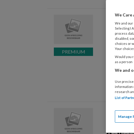
We Care 
Voorw
We and our
Selecting I
process data
In mei gaat
disabled, so
als thema W
choices or w
Your choices
voetverzorg
Would you ra
verwennerij
as a person
een weldadi
We and ou
ontspannen
Use precise 
het mooi la
information
research an
List of Par
Op bez
Manage 
Schlär