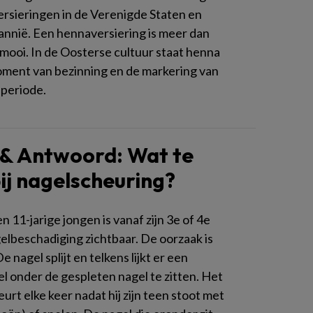
rsieringen in de Verenigde Staten en
annië. Een hennaversiering is meer dan
 mooi. In de Oosterse cultuur staat henna
ment van bezinning en de markering van
periode.
& Antwoord: Wat te
ij nagelscheuring?
en 11-jarige jongen is vanaf zijn 3e of 4e
gelbeschadiging zichtbaar. De oorzaak is
 nagel splijt en telkens lijkt er een
l onder de gespleten nagel te zitten. Het
eurt elke keer nadat hij zijn teen stoot met