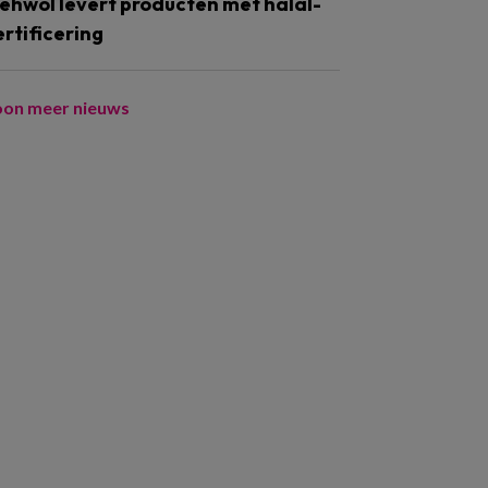
ehwol levert producten met halal-
ertificering
oon meer nieuws