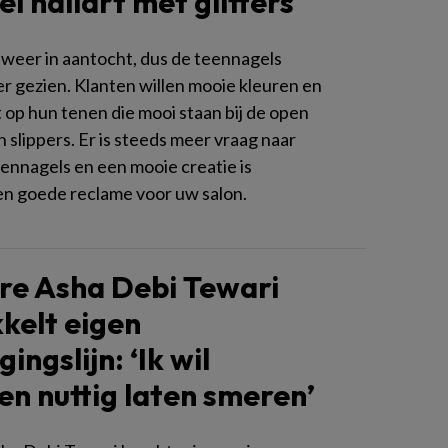
l nailart met glitters
 weer in aantocht, dus de teennagels
 gezien. Klanten willen mooie kleuren en
t op hun tenen die mooi staan bij de open
 slippers. Er is steeds meer vraag naar
eennagels en een mooie creatie is
een goede reclame voor uw salon.
re Asha Debi Tewari
kelt eigen
ingslijn: ‘Ik wil
en nuttig laten smeren’