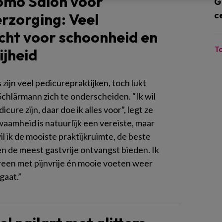
iomo Salon voor
G
c
rzorging: Veel
ht voor schoonheid en
T
ijheid
 zijn veel pedicurepraktijken, toch lukt
Schlärmann zich te onderscheiden. “Ik wil
icure zijn, daar doe ik alles voor”, legt ze
waamheid is natuurlijk een vereiste, maar
l ik de mooiste praktijkruimte, de beste
n de meest gastvrije ontvangst bieden. Ik
ereen met pijnvrije én mooie voeten weer
gaat.”