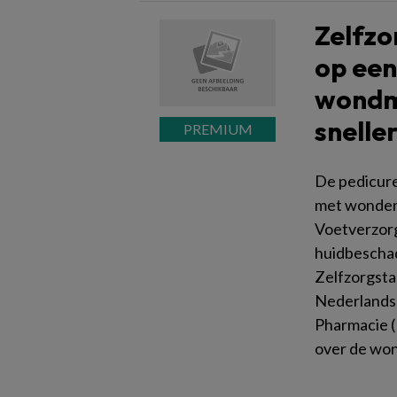
Zelfz
op een
wondmi
snelle
De pedicure
met wonden
Voetverzorgi
huidbeschad
Zelfzorgsta
Nederlandse
Pharmacie 
over de won