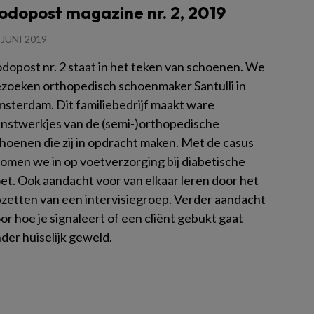
odopost magazine nr. 2, 2019
 JUNI 2019
dopost nr. 2 staat in het teken van schoenen. We
zoeken orthopedisch schoenmaker Santulli in
sterdam. Dit familiebedrijf maakt ware
nstwerkjes van de (semi-)orthopedische
hoenen die zij in opdracht maken. Met de casus
omen we in op voetverzorging bij diabetische
et. Ook aandacht voor van elkaar leren door het
zetten van een intervisiegroep. Verder aandacht
or hoe je signaleert of een cliënt gebukt gaat
der huiselijk geweld.
es meer