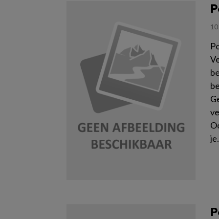
P
10
Po
Ve
be
be
Ge
ve
Oo
je.
Le
P