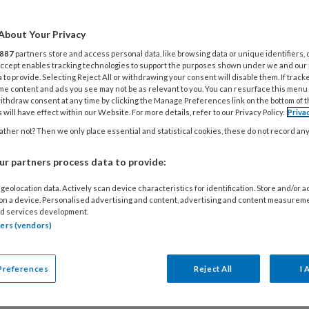
About Your Privacy
887
partners store and access personal data, like browsing data or unique identifiers, 
odopost magazine nr. 6, 2019
 Accept enables tracking technologies to support the purposes shown under we and our
 to provide. Selecting Reject All or withdrawing your consent will disable them. If track
 JULI 2019
me content and ads you see may not be as relevant to you. You can resurface this menu
ithdraw consent at any time by clicking the Manage Preferences link on the bottom of 
dopost nr. 6 gaat dieper in op een onderbelicht
 will have effect within our Website. For more details, refer to our Privacy Policy.
Priva
ema: de donkere huid.Johan Toonstra zoomt
ther not? Then we only place essential and statistical cookies, these do not record an
wel in op de normale donkere huid als op
r partners process data to provide:
ndoeningen aan de donkere huid. Naast deze
htergrond vind je in de casus en het artikel 'Waar
geolocation data. Actively scan device characteristics for identification. Store and/or 
 on a device. Personalised advertising and content, advertising and content measurem
t je op bij de behandeling van de donkere huid',
d services development.
aktische info.
tners (vendors)
es meer
Preferences
Reject All
I 