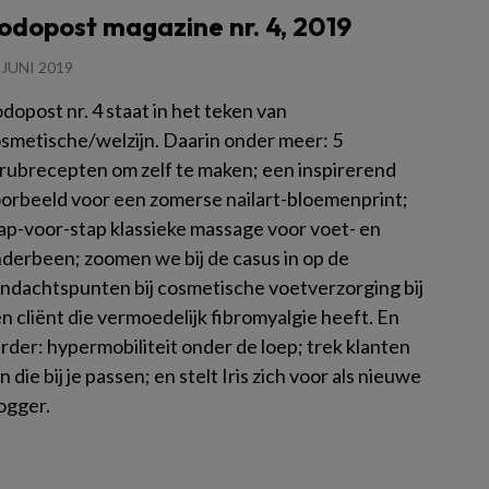
odopost magazine nr. 4, 2019
 JUNI 2019
dopost nr. 4 staat in het teken van
smetische/welzijn. Daarin onder meer: 5
rubrecepten om zelf te maken; een inspirerend
orbeeld voor een zomerse nailart-bloemenprint;
ap-voor-stap klassieke massage voor voet- en
derbeen; zoomen we bij de casus in op de
ndachtspunten bij cosmetische voetverzorging bij
n cliënt die vermoedelijk fibromyalgie heeft. En
rder: hypermobiliteit onder de loep; trek klanten
n die bij je passen; en stelt Iris zich voor als nieuwe
ogger.
es meer