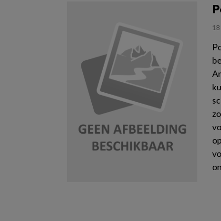
P
18
Po
be
Am
ku
sc
zo
vo
op
vo
on
Le