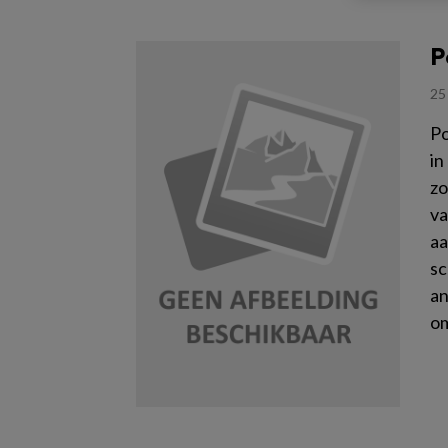
P
25
Po
in
zo
va
aa
sc
an
om
Le