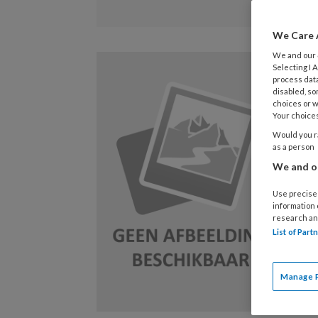
We Care 
We and our
P
Selecting I
process data
31
disabled, so
choices or w
Po
Your choices
th
Would you ra
as a person
zo
We and ou
aa
ac
Use precise 
information
le
research an
pr
List of Par
Le
Manage 