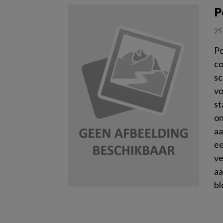
P
25
Po
co
sc
vo
st
on
aa
ee
ve
aa
bl
Le