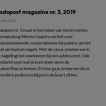
odopost magazine nr. 3, 2019
 JUNI 2019
dopost nr. 3 staat in het teken van tienervoeten.
rmatoloog Menno Gaastra vertelt over
elvoorkomende voetproblemen bij pubers, als het
at om huid en nagels. Met de casus zoomen we in
 nagelingroei voorkomen bij een adolescent. Ook
ndacht voor wat je kunt doen om in de
udeerflow te komen. En hoe ga je ermee om als er
erdere pedicures bij jou in de buurt zitten.
es meer