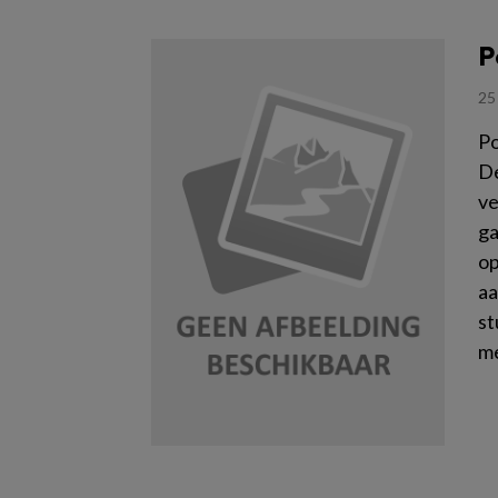
P
25
Po
De
ve
ga
op
aa
st
me
Le