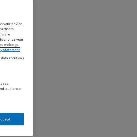
on your device.
 partners
ers are
 to change your
the webpage.
cy Statement
y data about you
access
ent, audience
Accept