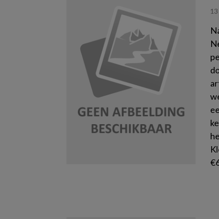
13
Na
Ne
pe
do
ar
we
ee
ke
he
Kl
€6
Le