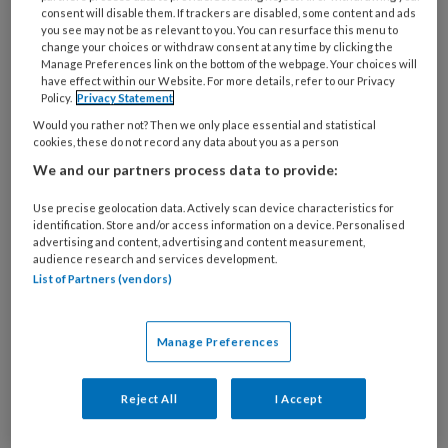
(83) op loodzware orthopedische
consent will disable them. If trackers are disabled, some content and ads
schoenen type A de praktijk van
you see may not be as relevant to you. You can resurface this menu to
change your choices or withdraw consent at any time by clicking the
medisch pedicure Igna Breedeveld
Manage Preferences link on the bottom of the webpage. Your choices will
have effect within our Website. For more details, refer to our Privacy
binnen. Haar magere voeten zijn
Policy.
Privacy Statement
uitermate gevoelig en er is sprake van
Would you rather not? Then we only place essential and statistical
cookies, these do not record any data about you as a person
diverse drukplekken. Dankzij de
We and our partners process data to provide:
deskundige aanpak van Igna en
orthopedisch schoentechnicus Jurgen
Use precise geolocation data. Actively scan device characteristics for
identification. Store and/or access information on a device. Personalised
Wollaert, en hun goede onderlinge
advertising and content, advertising and content measurement,
audience research and services development.
samenwerking, loopt cliënt nu naar
List of Partners (vendors)
volle tevredenheid op comfortabele
orthopedische schoenen type B.
Manage Preferences
Reject All
I Accept
PREMIUM