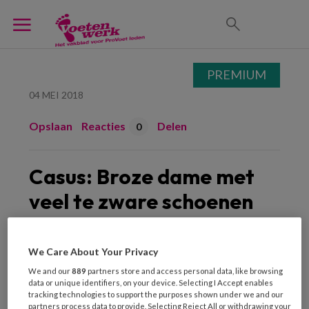
PREMIUM
04 MEI 2018
Opslaan
Reacties
Delen
0
Casus: Broze dame met
veel te zware schoenen
Ellen van Kruining
We Care About Your Privacy
We and our
889
partners store and access personal data, like browsing
data or unique identifiers, on your device. Selecting I Accept enables
In juni 2016 stapt mevrouw Claessens
tracking technologies to support the purposes shown under we and our
partners process data to provide. Selecting Reject All or withdrawing your