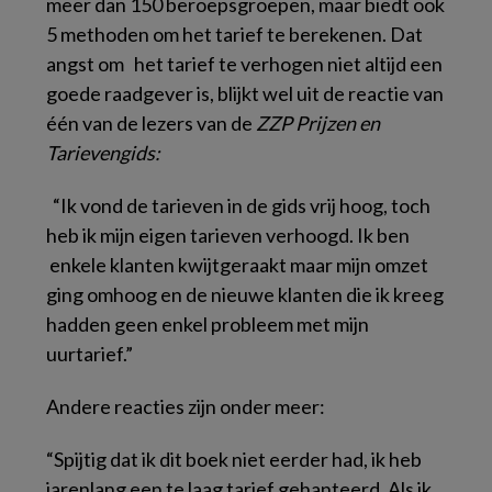
meer dan 150 beroepsgroepen, maar biedt ook
5 methoden om het tarief te berekenen.
Dat
angst om het tarief te verhogen niet altijd een
goede raadgever is, blijkt wel uit de reactie van
één van de lezers van de
ZZP Prijzen en
Tarievengids:
“Ik vond de tarieven in de gids vrij hoog, toch
heb ik mijn eigen tarieven verhoogd. Ik ben
enkele klanten kwijtgeraakt maar mijn omzet
ging omhoog en de nieuwe klanten die ik kreeg
hadden geen enkel probleem met mijn
uurtarief.”
Andere reacties zijn onder meer:
“Spijtig dat ik dit boek niet eerder had, ik heb
jarenlang een te laag tarief gehanteerd. Als ik