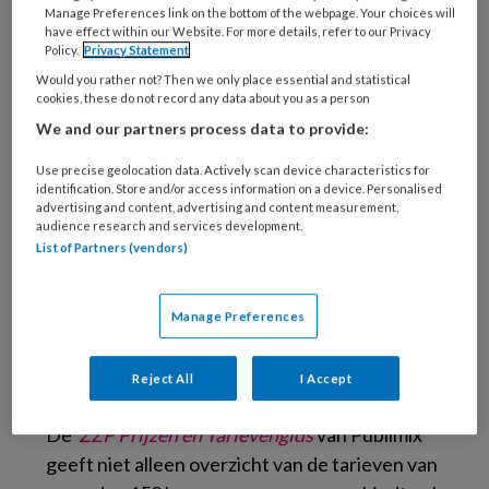
verschillen in de kosten die het uurtarief moet
Manage Preferences link on the bottom of the webpage. Your choices will
have effect within our Website. For more details, refer to our Privacy
dekken.
Policy.
Privacy Statement
Would you rather not? Then we only place essential and statistical
Toch geeft onderstaande grafiek wel en aardig
cookies, these do not record any data about you as a person
inkijkje. Zo moet een pedicure met een
We and our partners process data to provide:
gemiddeld uurtarief ex-btw van 18 euro bijna
Use precise geolocation data. Actively scan device characteristics for
56 uur werken om bij 1.000 euro te komen. Een
identification. Store and/or access information on a device. Personalised
advocaat met een gemiddeld tarief van 150
advertising and content, advertising and content measurement,
audience research and services development.
euro zit al na 6,7 uur op dat bedrag.
List of Partners (vendors)
Inzoomen grafiek
Manage Preferences
De tarievengids
Reject All
I Accept
De
ZZP Prijzen en Tarievengids
van Publimix
geeft niet alleen overzicht van de tarieven van