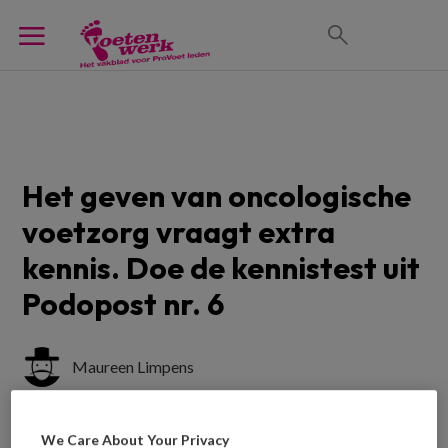
Het geven van oncologische
voetzorg vraagt extra
kennis. Doe de kennistest uit
Podopost nr. 6
Maureen Limpens
Onlangs is het BKD Oncologie verschenen dat
We Care About Your Privacy