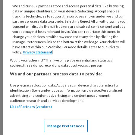
onder meer beschrijft waaraan de opleiding voor
We and our
889
partners store and access personal data, like browsing
Medisch Pedicure Oncologie moet voldoen.
data or unique identifiers, on your device. Selecting I Accept enables
tracking technologies to support the purposes shown under we and our
Speciale reden voor Podopost om extra aandacht te
partners process data to provide. Selecting Reject All or withdrawing your
besteden aan de oncologische voetzorg. Wat weet
consent will disable them. If trackers are disabled, some content and ads
you see may not be as relevant to you. You can resurface this menu to
jij over oncologische voetzorg. Doe mee aan de
change your choices or withdraw consent at any time by clicking the
Manage Preferences link on the bottom of the webpage. Your choices will
kennistoets. Wat je kunt winnen lees je op
de
have effect within our Website. For more details, refer to our Privacy
volgende pagina.
Policy.
Privacy Statement
Would you rather not? Then we only place essential and statistical
cookies, these do not record any data about you as a person
Reageer op dit artikel
Deel dit artikel
We and our partners process data to provide:
Use precise geolocation data. Actively scan device characteristics for
Oncodermatologie
oncologische voet
identification. Store and/or access information on a device. Personalised
advertising and content, advertising and content measurement,
audience research and services development.
List of Partners (vendors)
Maureen Limpens
Manage Preferences