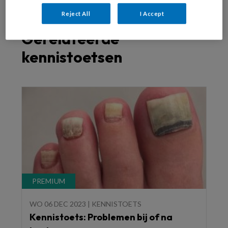
Reject All
I Accept
Gerelateerde
kennistoetsen
WO 06 DEC 2023 | KENNISTOETS
Kennistoets: Problemen bij of na