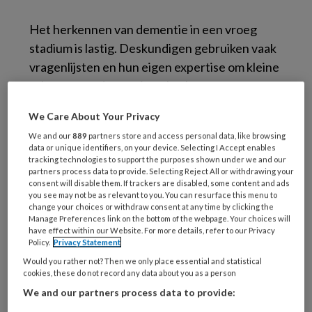
Het herkennen van dementie in een vroeg
stadium is lastig. Deskundigen gebruiken vaak
vragenlijsten en hun eigen expertise om kleine
tekenen van dementie te herkennen.
Onderzoekers van de Osaka University and
We Care About Your Privacy
Nara Institute of Science and Technology
We and our
889
partners store and access personal data, like browsing
(Japan) hebben nu gezichts- en
data or unique identifiers, on your device. Selecting I Accept enables
stemherkenningssoftware ontwikkeld die ook
tracking technologies to support the purposes shown under we and our
partners process data to provide. Selecting Reject All or withdrawing your
dementie kan herkennen.
consent will disable them. If trackers are disabled, some content and ads
you see may not be as relevant to you. You can resurface this menu to
change your choices or withdraw consent at any time by clicking the
De stemherkenningssoftware gebruikt ook
Manage Preferences link on the bottom of the webpage. Your choices will
vragenlijsten en analyseert onder meer de
have effect within our Website. For more details, refer to our Privacy
Policy.
Privacy Statement
intonatie, spraaksnelheid, toon, gebruik van
Would you rather not? Then we only place essential and statistical
werkwoorden en zelfstandige naamwoorden.
cookies, these do not record any data about you as a person
De gezichtsherkenningssoftware ‘kijkt’
We and our partners process data to provide:
tegelijkertijd naar het gezicht en vergelijkt de