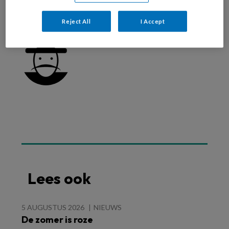
brandwondencentrum Beverwijk
Reject All
I Accept
Webredactie
Lees ook
5 AUGUSTUS 2026
NIEUWS
De zomer is roze