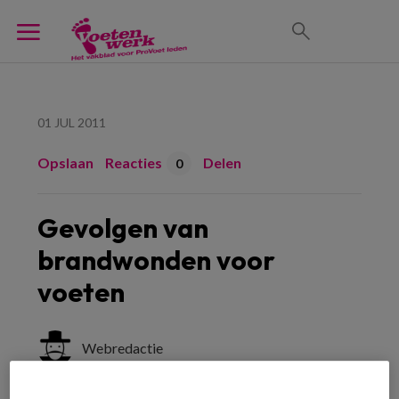
01 JUL 2011
Opslaan
Reacties
Delen
0
Gevolgen van
brandwonden voor
voeten
Webredactie