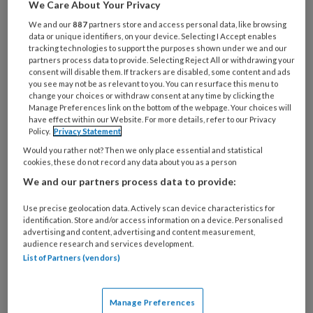
Diepe brandwonden zorgen voor
We Care About Your Privacy
onherstelbare schade aan de huid.
We and our
887
partners store and access personal data, like browsing
data or unique identifiers, on your device. Selecting I Accept enables
Littekenvorming is onvermijdelijk en
tracking technologies to support the purposes shown under we and our
huidtransplantatie wordt noodzakelijk. Het
partners process data to provide. Selecting Reject All or withdrawing your
consent will disable them. If trackers are disabled, some content and ads
herstel van de betrokken weefsels kost veel
you see may not be as relevant to you. You can resurface this menu to
tijd en gaat gepaard met de nodige
change your choices or withdraw consent at any time by clicking the
Manage Preferences link on the bottom of the webpage. Your choices will
complicaties. Hoe zit het met de gevolgen van
have effect within our Website. For more details, refer to our Privacy
Policy.
Privacy Statement
brandwonden voor de voeten?
Would you rather not? Then we only place essential and statistical
cookies, these do not record any data about you as a person
Brandwonden.
Podopost
juli 2011; 24
We and our partners process data to provide:
(6)
(PDF)
Use precise geolocation data. Actively scan device characteristics for
identification. Store and/or access information on a device. Personalised
Reageer op dit artikel
Deel dit artikel
advertising and content, advertising and content measurement,
audience research and services development.
List of Partners (vendors)
brandwonden ellen van kruining littekenvorming
huidtransplantatie anita boekelaar
Manage Preferences