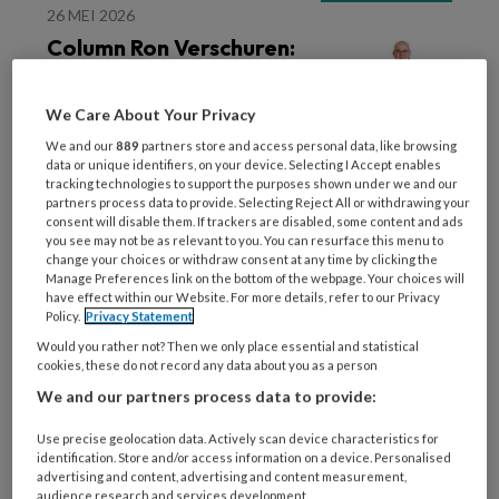
26 MEI 2026
Column Ron Verschuren:
In de regio – van kip-ei
naar gezamenlijke
We Care About Your Privacy
kracht
We and our
889
partners store and access personal data, like browsing
data or unique identifiers, on your device. Selecting I Accept enables
tracking technologies to support the purposes shown under we and our
partners process data to provide. Selecting Reject All or withdrawing your
consent will disable them. If trackers are disabled, some content and ads
you see may not be as relevant to you. You can resurface this menu to
change your choices or withdraw consent at any time by clicking the
26 MEI 2026
VOETZORG ALGEMEEN
Manage Preferences link on the bottom of the webpage. Your choices will
Op bezoek bij Maureen
have effect within our Website. For more details, refer to our Privacy
Policy.
Privacy Statement
Landvreugd: ‘Sommige
klanten mogen van mij
Would you rather not? Then we only place essential and statistical
cookies, these do not record any data about you as a person
hun teennagels niet zelf
We and our partners process data to provide:
knippen’
Use precise geolocation data. Actively scan device characteristics for
identification. Store and/or access information on a device. Personalised
advertising and content, advertising and content measurement,
audience research and services development.