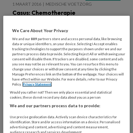
1 MAART 2016
MEDISCHE VOETZORG
Casus: Chemotherapie
en het effect op huid en
nagels
We Care About Your Privacy
We and our
889
partners store and access personal data, like browsing
data or unique identifiers, on your device. Selecting I Accept enables
tracking technologies to support the purposes shown under we and our
partners process data to provide. Selecting Reject All or withdrawing your
consent will disable them. If trackers are disabled, some content and ads
you see may not be as relevant to you. You can resurface this menu to
change your choices or withdraw consent at any time by clicking the
1 MAART 2016
Manage Preferences link on the bottom of the webpage. Your choices will
Het recept voor succes:
have effect within our Website. For more details, refer to our Privacy
Policy.
Privacy Statement
samen sta je sterker
Would you rather not? Then we only place essential and statistical
cookies, these do not record any data about you as a person
We and our partners process data to provide:
Use precise geolocation data. Actively scan device characteristics for
identification. Store and/or access information on a device. Personalised
advertising and content, advertising and content measurement,
audience research and services development.