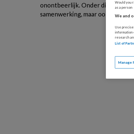
Would you ra
onontbeerlijk. Onder dit thema vin
as a person
samenwerking, maar ook hoe ga je
We and ou
Use precise 
information
research an
List of Par
Manage 