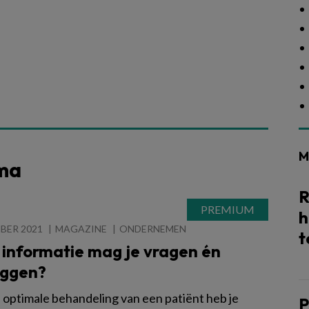
M
ema
R
h
BER 2021
MAGAZINE
ONDERNEMEN
t
 informatie mag je vragen én
eggen?
 optimale behandeling van een patiënt heb je
P