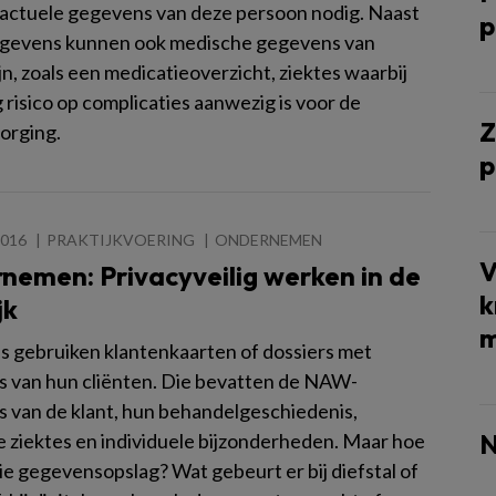
n actuele gegevens van deze persoon nodig. Naast
p
evens kunnen ook medische gegevens van
jn, zoals een medicatieoverzicht, ziektes waarbij
risico op complicaties aanwezig is voor de
Z
orging.
p
2016
PRAKTIJKVOERING
ONDERNEMEN
V
nemen: Privacyveilig werken in de
k
jk
m
s gebruiken klantenkaarten of dossiers met
 van hun cliënten. Die bevatten de NAW-
 van de klant, hun behandelgeschiedenis,
N
e ziektes en individuele bijzonderheden. Maar hoe
 die gegevensopslag? Wat gebeurt er bij diefstal of