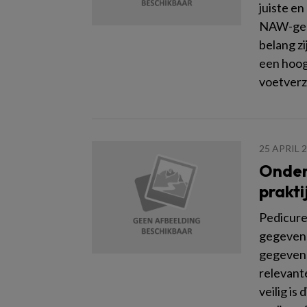
juiste e
NAW-geg
belang zi
een hoog 
voetverz
25 APRIL 
Onder
prakti
Pedicure
gegevens
gegevens
relevant
veilig is