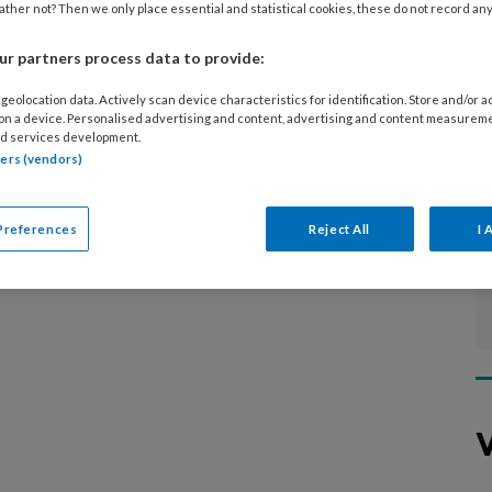
ther not? Then we only place essential and statistical cookies, these do not record an
d je informatie over praktijkvoering, pr,
 met cliënten om.
r partners process data to provide:
geolocation data. Actively scan device characteristics for identification. Store and/or 
 on a device. Personalised advertising and content, advertising and content measurem
d services development.
tners (vendors)
Preferences
Reject All
I 
V