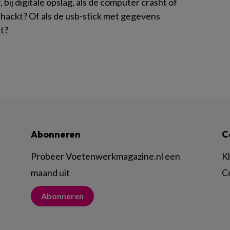
f, bij digitale opslag, als de computer crasht of
hackt? Of als de usb-stick met gegevens
t?
Abonneren
C
Probeer Voetenwerkmagazine.nl een
K
maand uit
C
Abonneren