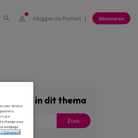
Inloggen via ProVoet
Abonneren
Zoeken in dit thema
on your device.
 partners
ers are
Zoek
 to change your
the webpage.
cy Statement