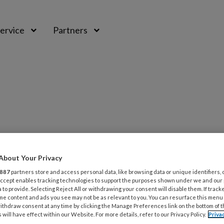
ervice
Partners
About Your Privacy
887
partners store and access personal data, like browsing data or unique identifiers, 
 Accept enables tracking technologies to support the purposes shown under we and our
 to provide. Selecting Reject All or withdrawing your consent will disable them. If track
me content and ads you see may not be as relevant to you. You can resurface this menu
te brengen bij potentiële cliënten of
ithdraw consent at any time by clicking the Manage Preferences link on the bottom of 
emersvaardigheden in deze tijd
 will have effect within our Website. For more details, refer to our Privacy Policy.
Priva