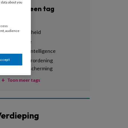
y data about you
Filter op een tag
Alle tags
access
aansprakelijkheid
ent, audience
administratie
ai – artificial intelligence
algemene verordening
Accept
gegevensbescherming
Toon meer tags
erdieping