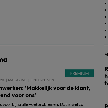
M
ema
R
h
020
MAGAZINE
ONDERNEMEN
t
werken: ‘Makkelijk voor de klant,
kend voor ons’
 voor bijna alle voetproblemen. Dat is wel zo
P