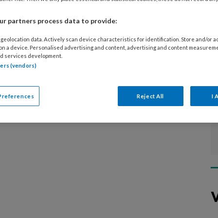
d je informatie over praktijkvoering, pr,
 met cliënten om.
r partners process data to provide:
geolocation data. Actively scan device characteristics for identification. Store and/or 
 on a device. Personalised advertising and content, advertising and content measurem
d services development.
tners (vendors)
Preferences
Reject All
I 
V