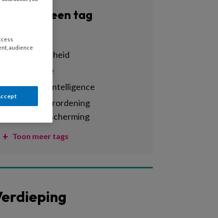
Filter op een tag
Alle tags
access
ent, audience
aansprakelijkheid
administratie
ai – artificial intelligence
Accept
algemene verordening
gegevensbescherming
Toon meer tags
erdieping