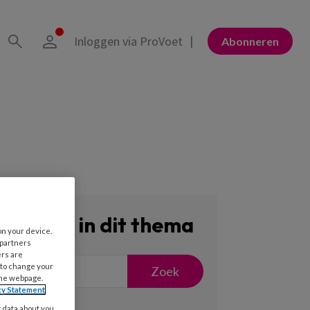
Inloggen via ProVoet
Abonneren
Zoeken in dit thema
on your device.
 partners
ers are
 to change your
Zoek
the webpage.
cy Statement
y data about you