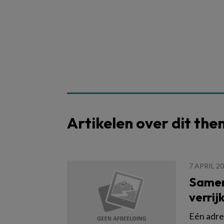
Artikelen over dit th
7 APRIL 2
Samen
verrij
Eén adres