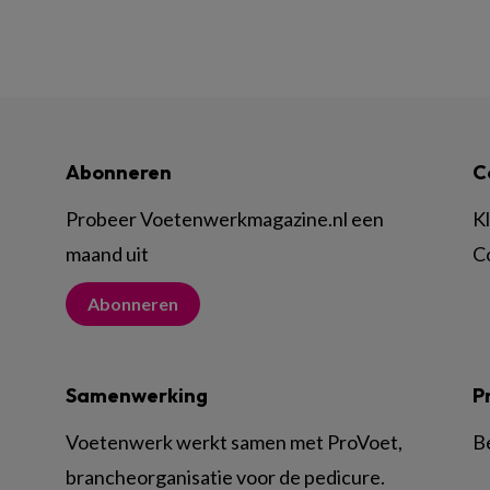
Abonneren
C
Probeer Voetenwerkmagazine.nl een
K
maand uit
C
Abonneren
Samenwerking
P
Voetenwerk werkt samen met ProVoet,
B
brancheorganisatie voor de pedicure.