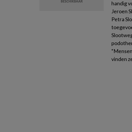
handig v
Jeroen S
Petra Sl
toegevoe
Slootweg
podother
“Mensen 
vinden ze