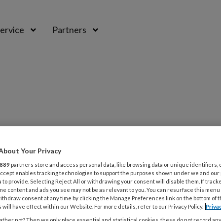
ervice
Partners
About Your Privacy
889
partners store and access personal data, like browsing data or unique identifiers, 
 Accept enables tracking technologies to support the purposes shown under we and our
 to provide. Selecting Reject All or withdrawing your consent will disable them. If track
me content and ads you see may not be as relevant to you. You can resurface this menu
te brengen bij potentiële cliënten of
ithdraw consent at any time by clicking the Manage Preferences link on the bottom of 
 will have effect within our Website. For more details, refer to our Privacy Policy.
Priva
emersvaardigheden in deze tijd
ther not? Then we only place essential and statistical cookies, these do not record an