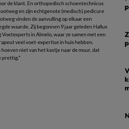
oor de klant. En orthopedisch schoentechnicus
p
lootweg en zijn echtgenote (medisch) pedicure
ootweg vinden de aanvulling op elkaar een
gde waarde. Zij begonnen 9 jaar geleden Hallux
Z
 Voetexperts in Almelo, waar ze samen met een
p
apeut veel voet-expertise in huis hebben.
hoeven niet van het kastje naar de muur, dat
 prettig.”
V
k
m
N