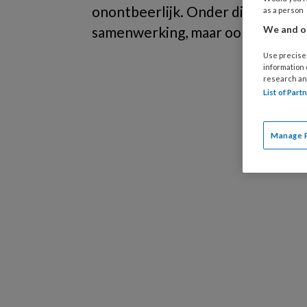
onontbeerlijk. Onder dit thema vin
as a person
samenwerking, maar ook hoe ga je
We and ou
Use precise 
information
research an
List of Par
Manage 