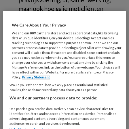
maar ook hoe ga je met cliënten
om.
We Care About Your Privacy
We and our
889
partners store and access personal data, like browsing
data or unique identifiers, on your device. Selecting I Accept enables
tracking technologies to support the purposes shown under we and our
partners process data to provide. Selecting Reject All or withdrawing your
Verdieping
consent will disable them. If trackers are disabled, some content and ads
you see may not be as relevant to you. You can resurface this menu to
change your choices or withdraw consent at any time by clicking the
Manage Preferences link on the bottom of the webpage. Your choices will
Branche
have effect within our Website. For more details, refer to our Privacy
Policy.
Privacy Statement
Omgaan met cliënten
Would you rather not? Then we only place essential and statistical
PR
cookies, these do not record any data about you as a person
Praktijkvoering
We and our partners process data to provide:
Samenwerking
Use precise geolocation data. Actively scan device characteristics for
Wet- en regelgeving
identification. Store and/or access information on a device. Personalised
advertising and content, advertising and content measurement,
audience research and services development.