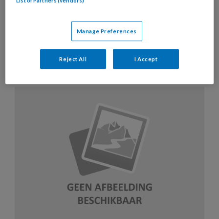
List of Partners (vendors)
Artikelen over dit thema
Manage Preferences
Reject All
I Accept
14 OKTOBER 2021
EXTRA ARTIKEL
COSMETISCHE
VOETZORG