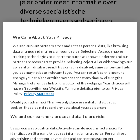
je er onder meer informatie over
diverse specialistische
technieken, over aandoeningen
die gerelateerd zijn aan
We Care About Your Privacy
risicovoeten of samenwerking in
We and our
889
partners store and access personal data, like browsing
de zorg.
data or unique identifiers, on your device. Selecting I Accept enables
tracking technologies to support the purposes shown under we and our
partners process data to provide. Selecting Reject All or withdrawing your
consent will disable them. If trackers are disabled, some content and ads
you see may not be as relevant to you. You can resurface this menu to
change your choices or withdraw consent at any time by clicking the
Manage Preferences link on the bottom of the webpage. Your choices will
Onderwerpen
have effect within our Website. For more details, refer to our Privacy
Policy.
Privacy Statement
Would you rather not? Then we only place essential and statistical
Risicovoeten
cookies, these do not record any data about you as a person
Diabetische voet
We and our partners process data to provide:
Reumatische voet
Use precise geolocation data. Actively scan device characteristics for
Oncologische voet
identification. Store and/or access information on a device. Personalised
advertising and content, advertising and content measurement,