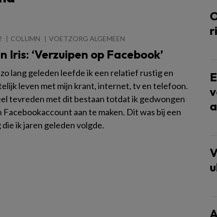
O
r
2
COLUMN
VOETZORG ALGEMEEN
 Iris: ‘Verzuipen op Facebook’
zo lang geleden leefde ik een relatief rustig en
E
elijk leven met mijn krant, internet, tv en telefoon.
v
eel tevreden met dit bestaan totdat ik gedwongen
a
 Facebookaccount aan te maken. Dit was bij een
 die ik jaren geleden volgde.
V
u
A