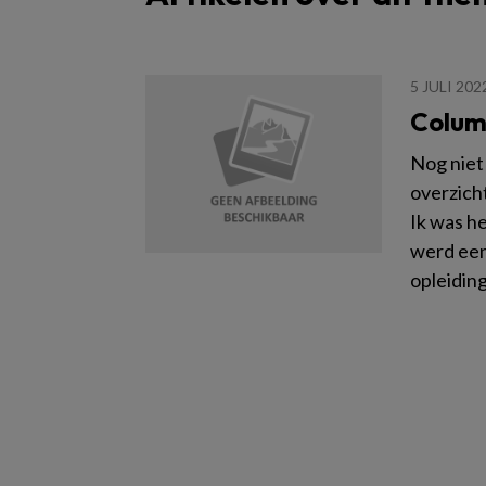
5 JULI 202
Column
Nog niet 
overzicht
Ik was h
werd een
opleiding