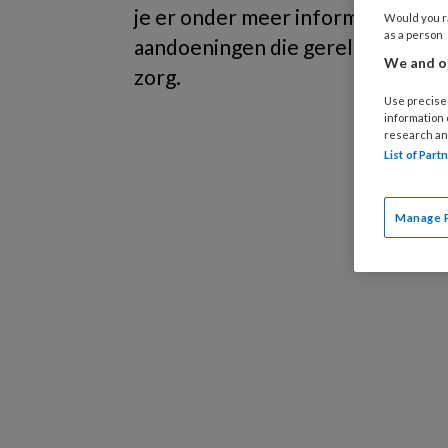
je er onder meer informatie over 
Would you ra
as a person
aandoeningen die gerelateerd zij
We and ou
zorg.
Use precise 
information
research an
List of Par
Manage 