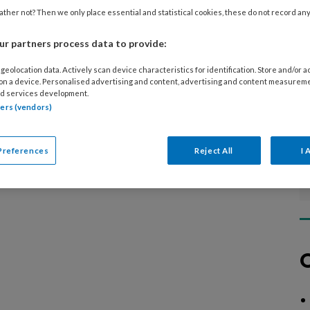
diverse specialistische technieken, over
ther not? Then we only place essential and statistical cookies, these do not record an
n aan risicovoeten of samenwerking in de
r partners process data to provide:
geolocation data. Actively scan device characteristics for identification. Store and/or 
 on a device. Personalised advertising and content, advertising and content measurem
d services development.
tners (vendors)
Preferences
Reject All
I 