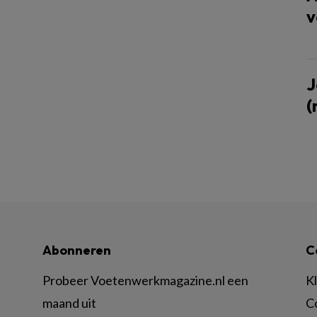
v
J
(
Abonneren
C
Probeer Voetenwerkmagazine.nl een
K
maand uit
C