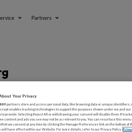
ervice
Partners
rg
rg
About Your Privacy
889
partners store and access personal data, like browsing data or unique identifiers, 
 Accept enables tracking technologies to support the purposes shown under we and our
 to provide. Selecting Reject All or withdrawing your consent will disable them. If track
g vind je artikelen en berichten over
me content and ads you see may not be as relevant to you. You can resurface this menu
ithdraw consent at any time by clicking the Manage Preferences link on the bottom of 
 bij wie sprake is van risicovoeten. Zo vind
 will have effect within our Website. For more details, refer to our Privacy Policy.
Priva