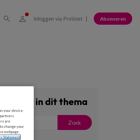
Inloggen via ProVoet
Abonneren
Zoeken in dit thema
on your device.
 partners
Zoek
ers are
 to change your
the webpage.
cy Statement