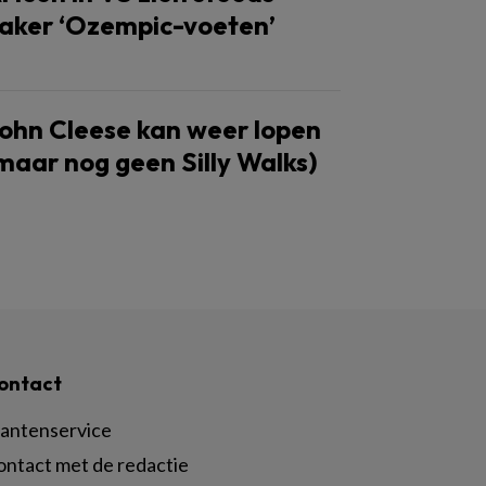
aker ‘Ozempic-voeten’
ohn Cleese kan weer lopen
maar nog geen Silly Walks)
ontact
lantenservice
ontact met de redactie