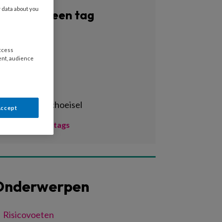
y data about you
Filter op een tag
Alle tags
access
3d-print
ent, audience
3d-printen
3d-scan
aangepast schoeisel
Accept
Toon meer tags
Onderwerpen
Risicovoeten