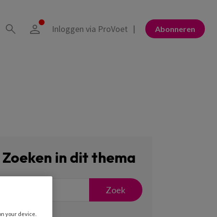
Inloggen via ProVoet
Abonneren
Zoeken in dit thema
Zoek
on your device.