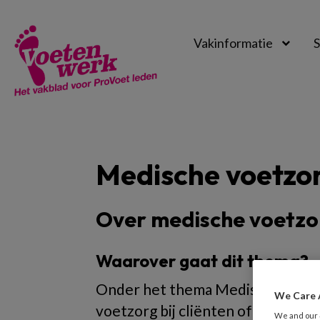
Vakinformatie
S
Voetenwerk
Magazine
Medische voetzo
Over medische voetzo
Waarover gaat dit thema?
Onder het thema Medische voetzor
We Care 
voetzorg bij cliënten of patiënten
We and our