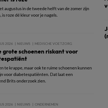
v
t augustus in de tweede helft van de zomer zijn
is roze dé kleur voor je nagels.
J
(
US 2026
NIEUWS
MEDISCHE VOETZORG
 grote schoenen riskant voor
tespatiënt
een te krappe, maar ook te ruime schoenen kunnen
ijn voor diabetespatiënten. Dat laat een
nd Brits onderzoek zien.
US 2026
NIEUWS
ONDERNEMEN