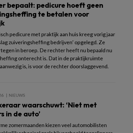
r bepaalt: pedicure hoeft geen
ingsheffing te betalen voor
jk
ch pedicure met praktijk aan huis kreeg vorig jaar
slag zuiveringsheffing bedrijven’ opgelegd. Ze
rtegen in beroep. De rechter heeft nu bepaald nu
heffing onterecht is. Dat in de praktijkruimte
aanwezig is, is voor de rechter doorslaggevend.
26
NIEUWS
keraar waarschuwt: ‘Niet met
rs in de auto’
rme zomermaanden kiezen veel automobilisten