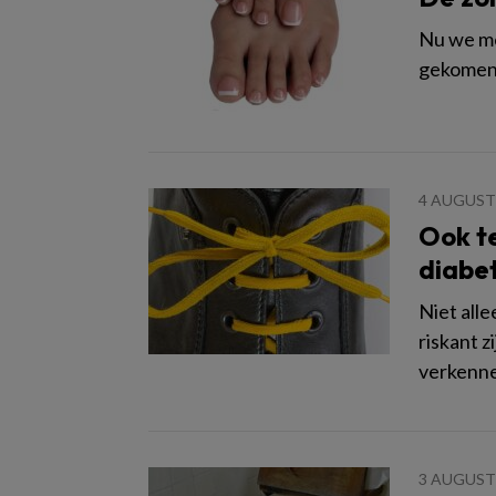
Nu we me
gekomen, 
4 AUGUST
Ook te
diabe
Niet all
riskant z
verkenne
3 AUGUST