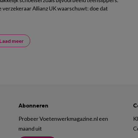
kkelijk schoeisel zoals bijvoorbeeld teenslippers.
e verzekeraar Allianz UK waarschuwt: doe dat
Laad meer
Abonneren
C
Probeer Voetenwerkmagazine.nl een
K
maand uit
C