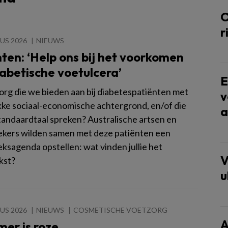
O
r
US 2026
NIEUWS
ten: ‘Help ons bij het voorkomen
abetische voetulcera’
E
zorg die we bieden aan bij diabetespatiënten met
v
ke sociaal-economische achtergrond, en/of die
a
standaardtaal spreken? Australische artsen en
kers wilden samen met deze patiënten een
ksagenda opstellen: wat vinden jullie het
V
kst?
u
US 2026
NIEUWS
COSMETISCHE VOETZORG
A
er is roze