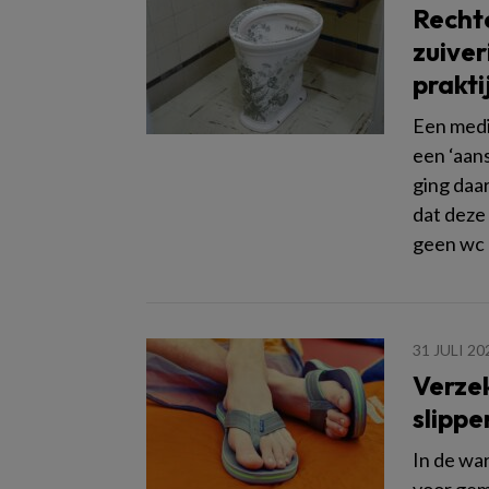
Rechte
zuiver
prakti
Een medis
een ‘aan
ging daa
dat deze 
geen wc 
31 JULI 20
Verze
slippe
In de wa