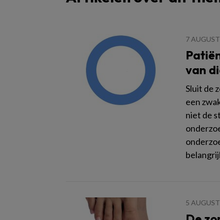
7 AUGUST
Patiën
van di
Sluit de 
een zwak
niet de 
onderzoe
onderzoe
belangrij
5 AUGUST
De zom