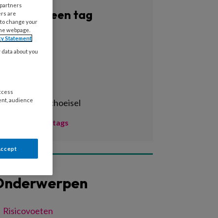
 partners
Filter op een tag
ers are
 to change your
the webpage.
Alle tags
cy Statement
y data about you
3d-print
3d-printen
3d-scan
access
ent, audience
aangepast schoeisel
Toon meer tags
Accept
Onderwerpen
Risicovoeten