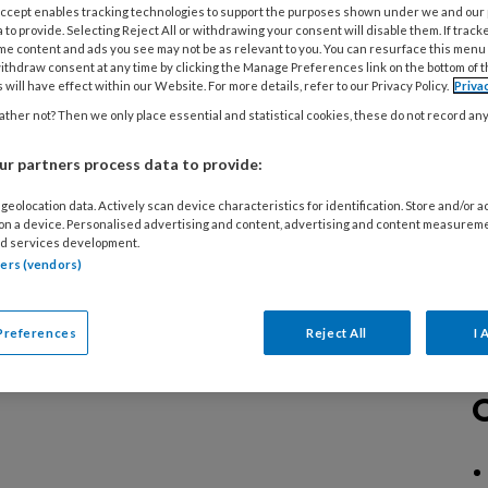
diverse specialistische technieken, over
 Accept enables tracking technologies to support the purposes shown under we and our
 to provide. Selecting Reject All or withdrawing your consent will disable them. If track
n aan risicovoeten of samenwerking in de
me content and ads you see may not be as relevant to you. You can resurface this menu
ithdraw consent at any time by clicking the Manage Preferences link on the bottom of 
 will have effect within our Website. For more details, refer to our Privacy Policy.
Priva
ther not? Then we only place essential and statistical cookies, these do not record an
r partners process data to provide:
geolocation data. Actively scan device characteristics for identification. Store and/or 
 on a device. Personalised advertising and content, advertising and content measurem
d services development.
tners (vendors)
Preferences
Reject All
I 