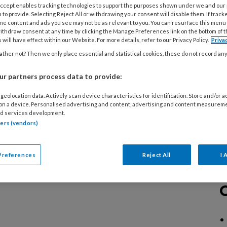
diverse specialistische technieken, over
 Accept enables tracking technologies to support the purposes shown under we and our
 to provide. Selecting Reject All or withdrawing your consent will disable them. If track
n aan risicovoeten of samenwerking in de
me content and ads you see may not be as relevant to you. You can resurface this menu
ithdraw consent at any time by clicking the Manage Preferences link on the bottom of 
 will have effect within our Website. For more details, refer to our Privacy Policy.
Priva
ther not? Then we only place essential and statistical cookies, these do not record an
r partners process data to provide:
geolocation data. Actively scan device characteristics for identification. Store and/or 
 on a device. Personalised advertising and content, advertising and content measurem
d services development.
tners (vendors)
Preferences
Reject All
I 