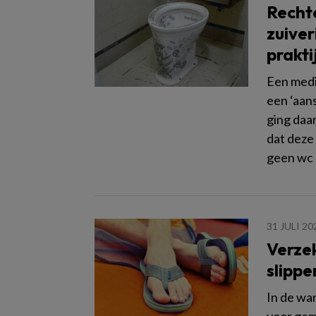
Rechte
zuiver
prakti
Een medis
een ‘aan
ging daa
dat deze 
geen wc 
31 JULI 20
Verze
slippe
In de wa