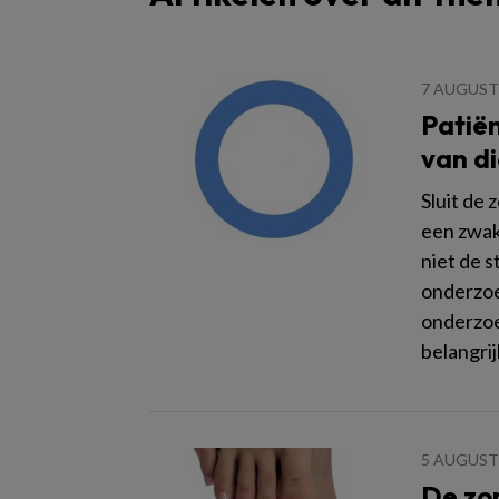
7 AUGUST
Patiën
van di
Sluit de 
een zwak
niet de 
onderzoe
onderzoe
belangrij
5 AUGUST
De zom