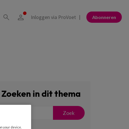
Inloggen via ProVoet
Abonneren
Zoeken in dit thema
Zoek
on your device.