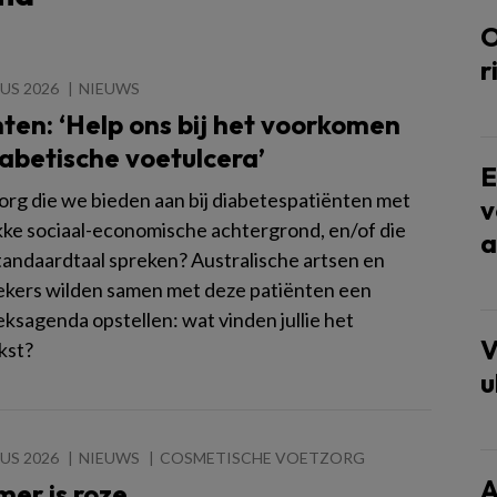
O
r
US 2026
NIEUWS
ten: ‘Help ons bij het voorkomen
abetische voetulcera’
E
zorg die we bieden aan bij diabetespatiënten met
v
ke sociaal-economische achtergrond, en/of die
a
standaardtaal spreken? Australische artsen en
kers wilden samen met deze patiënten een
ksagenda opstellen: wat vinden jullie het
V
kst?
u
US 2026
NIEUWS
COSMETISCHE VOETZORG
A
er is roze