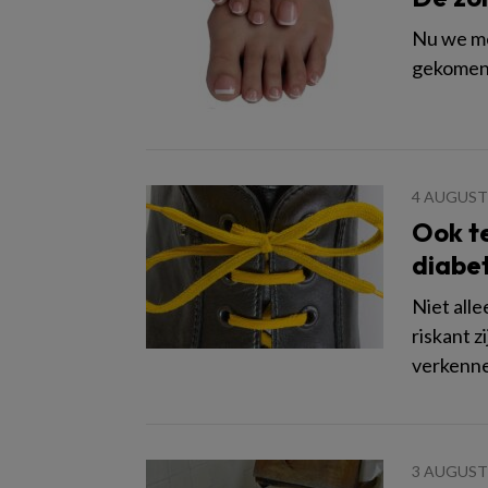
Nu we me
gekomen, 
4 AUGUST
Ook te
diabe
Niet all
riskant z
verkenne
3 AUGUST