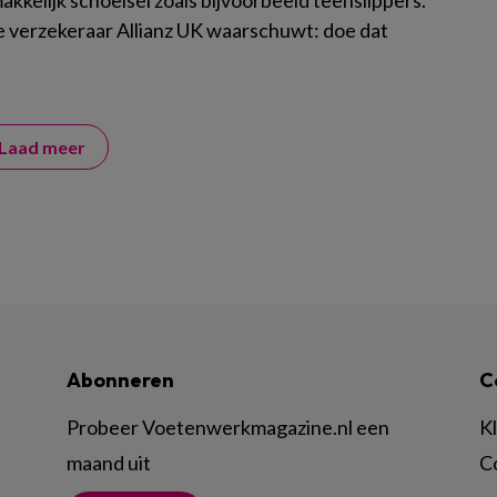
kkelijk schoeisel zoals bijvoorbeeld teenslippers.
e verzekeraar Allianz UK waarschuwt: doe dat
Laad meer
Abonneren
C
Probeer Voetenwerkmagazine.nl een
K
maand uit
C