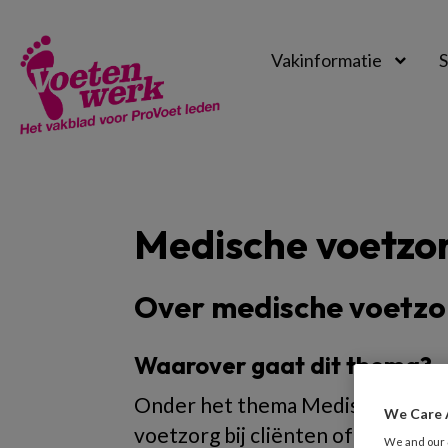
Vakinformatie
S
Voetenwerk
Magazine
Medische voetzo
Over medische voetzo
Waarover gaat dit thema?
Onder het thema Medische voetzor
We Care 
voetzorg bij cliënten of patiënten
We and our