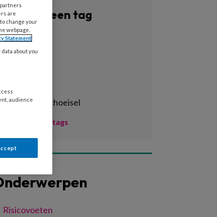
 partners
Filter op een tag
ers are
 to change your
the webpage.
Alle tags
cy Statement
y data about you
3d-print
3d-printen
3d-scan
access
ent, audience
aangepast schoeisel
Toon meer tags
Accept
Onderwerpen
Risicovoeten