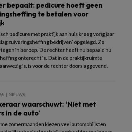
r bepaalt: pedicure hoeft geen
ingsheffing te betalen voor
jk
ch pedicure met praktijk aan huis kreeg vorig jaar
slag zuiveringsheffing bedrijven’ opgelegd. Ze
rtegen in beroep. De rechter heeft nu bepaald nu
heffing onterecht is. Dat in de praktijkruimte
aanwezig is, is voor de rechter doorslaggevend.
26
NIEUWS
keraar waarschuwt: ‘Niet met
rs in de auto’
rme zomermaanden kiezen veel automobilisten