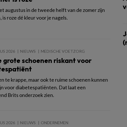
v
t augustus in de tweede helft van de zomer zijn
is roze dé kleur voor je nagels.
J
(
US 2026
NIEUWS
MEDISCHE VOETZORG
 grote schoenen riskant voor
tespatiënt
een te krappe, maar ook te ruime schoenen kunnen
ijn voor diabetespatiënten. Dat laat een
nd Brits onderzoek zien.
US 2026
NIEUWS
ONDERNEMEN