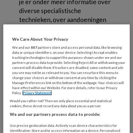
je er onder meer informatie over
diverse specialistische
technieken, over aandoeningen
die gerelateerd zijn aan
risicovoeten of samenwerking in
We Care About Your Privacy
de zorg.
We and our
887
partners store and access personal data, like browsing
data or unique identifiers, on your device. Selecting I Accept enables
tracking technologies to support the purposes shown under we and our
partners process data to provide. Selecting Reject All or withdrawing your
consent will disable them. If trackers are disabled, some content and ads
you see may not be as relevant to you. You can resurface this menu to
change your choices or withdraw consent at any time by clicking the
Onderwerpen
Manage Preferences link on the bottom of the webpage. Your choices will
have effect within our Website. For more details, refer to our Privacy
Policy.
Privacy Statement
Would you rather not? Then we only place essential and statistical
Risicovoeten
cookies, these do not record any data about you as a person
Diabetische voet
We and our partners process data to provide:
Reumatische voet
Use precise geolocation data. Actively scan device characteristics for
Oncologische voet
identification. Store and/or access information on a device. Personalised