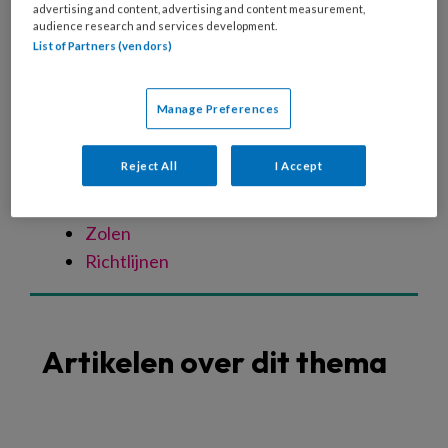
Spastische voet
advertising and content, advertising and content measurement,
audience research and services development.
Oudere voet
List of Partners (vendors)
Verwaarloosde voet
Specialistische technieken
Manage Preferences
Nagelreparatie
Nagelregulatie
Reject All
I Accept
Orthese
Vilttechniek
Zolen
Richtlijnen
Artikelen over dit thema