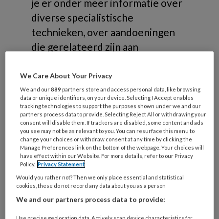
je er onder meer informatie over
diverse specialistische
technieken, over aandoeningen
die gerelateerd zijn aan
risicovoeten of samenwerking in
de zorg.
We Care About Your Privacy
We and our
889
partners store and access personal data, like browsing
data or unique identifiers, on your device. Selecting I Accept enables
tracking technologies to support the purposes shown under we and our
partners process data to provide. Selecting Reject All or withdrawing your
consent will disable them. If trackers are disabled, some content and ads
you see may not be as relevant to you. You can resurface this menu to
Onderwerpen
change your choices or withdraw consent at any time by clicking the
Manage Preferences link on the bottom of the webpage. Your choices will
have effect within our Website. For more details, refer to our Privacy
Policy.
Privacy Statement
Risicovoeten
Would you rather not? Then we only place essential and statistical
Diabetische voet
cookies, these do not record any data about you as a person
Reumatische voet
We and our partners process data to provide:
Oncologische voet
Use precise geolocation data. Actively scan device characteristics for