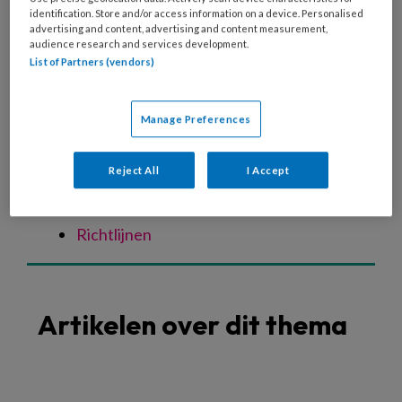
Spastische voet
identification. Store and/or access information on a device. Personalised
advertising and content, advertising and content measurement,
Oudere voet
audience research and services development.
Verwaarloosde voet
List of Partners (vendors)
Specialistische technieken
Nagelreparatie
Manage Preferences
Nagelregulatie
Orthese
Reject All
I Accept
Vilttechniek
Zolen
Richtlijnen
Artikelen over dit thema