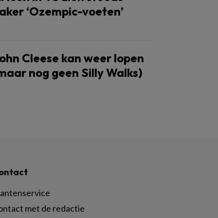
aker ‘Ozempic-voeten’
ohn Cleese kan weer lopen
maar nog geen Silly Walks)
ontact
lantenservice
ontact met de redactie