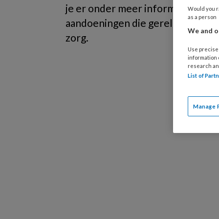
je er onder meer informatie over 
Would you ra
as a person
aandoeningen die gerelateerd zij
We and ou
zorg.
Use precise 
information
research an
List of Par
Manage 