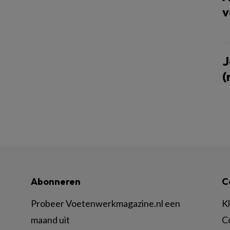
v
J
(
Abonneren
C
Probeer Voetenwerkmagazine.nl een
K
maand uit
C