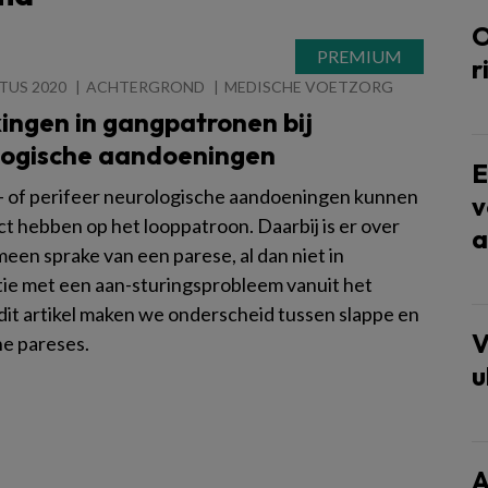
O
r
TUS 2020
ACHTERGROND
MEDISCHE VOETZORG
ingen in gangpatronen bij
logische aandoeningen
E
- of perifeer neurologische aandoeningen kunnen
v
ct hebben op het looppatroon. Daarbij is er over
a
een sprake van een parese, al dan niet in
ie met een aan-sturingsprobleem vanuit het
 dit artikel maken we onderscheid tussen slappe en
V
he pareses.
u
A