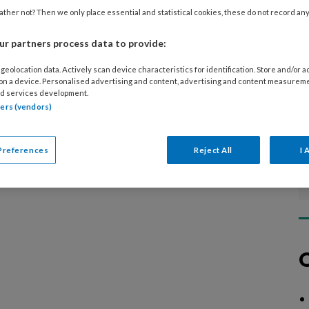
diverse specialistische technieken, over
ther not? Then we only place essential and statistical cookies, these do not record an
n aan risicovoeten of samenwerking in de
r partners process data to provide:
geolocation data. Actively scan device characteristics for identification. Store and/or 
 on a device. Personalised advertising and content, advertising and content measurem
d services development.
tners (vendors)
Preferences
Reject All
I 