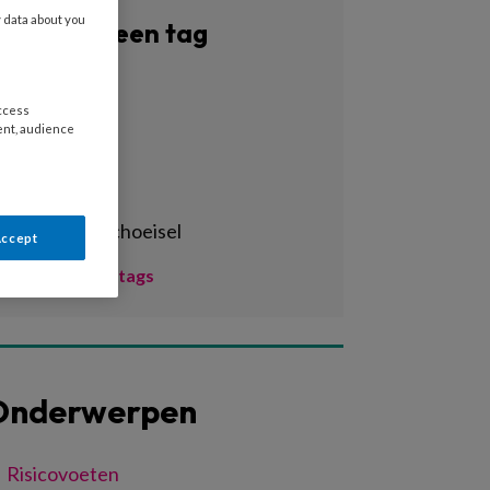
y data about you
Filter op een tag
Alle tags
access
3d-print
ent, audience
3d-printen
3d-scan
aangepast schoeisel
Accept
Toon meer tags
Onderwerpen
Risicovoeten