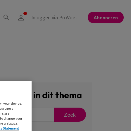
Inloggen via ProVoet
Abonneren
Zoeken in dit thema
on your device.
 partners
Zoek
ers are
 to change your
the webpage.
cy Statement