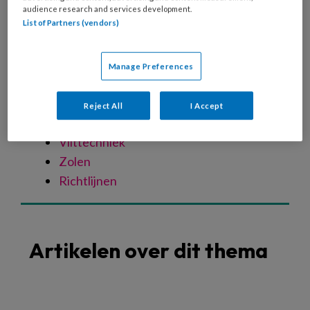
Spastische voet
audience research and services development.
List of Partners (vendors)
Oudere voet
Verwaarloosde voet
Specialistische technieken
Manage Preferences
Nagelreparatie
Nagelregulatie
Reject All
I Accept
Orthese
Vilttechniek
Zolen
Richtlijnen
Artikelen over dit thema