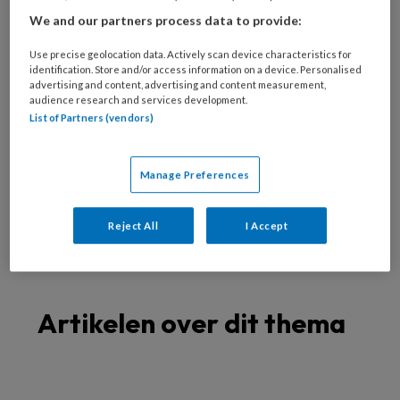
Spastische voet
We and our partners process data to provide:
Oudere voet
Verwaarloosde voet
Use precise geolocation data. Actively scan device characteristics for
identification. Store and/or access information on a device. Personalised
Specialistische technieken
advertising and content, advertising and content measurement,
audience research and services development.
Nagelreparatie
List of Partners (vendors)
Nagelregulatie
Orthese
Manage Preferences
Vilttechniek
Zolen
Reject All
I Accept
Richtlijnen
Artikelen over dit thema