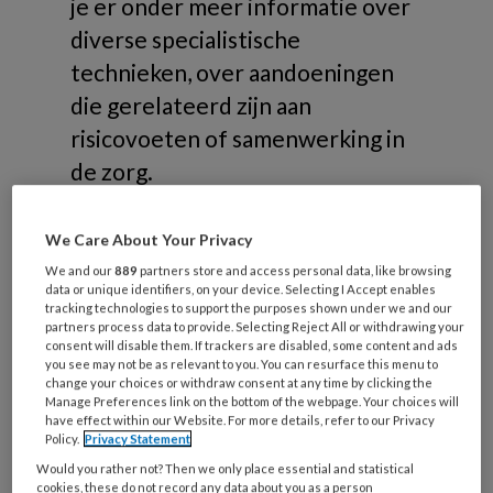
je er onder meer informatie over
diverse specialistische
technieken, over aandoeningen
die gerelateerd zijn aan
risicovoeten of samenwerking in
de zorg.
We Care About Your Privacy
We and our
889
partners store and access personal data, like browsing
data or unique identifiers, on your device. Selecting I Accept enables
Onderwerpen
tracking technologies to support the purposes shown under we and our
partners process data to provide. Selecting Reject All or withdrawing your
consent will disable them. If trackers are disabled, some content and ads
you see may not be as relevant to you. You can resurface this menu to
Risicovoeten
change your choices or withdraw consent at any time by clicking the
Manage Preferences link on the bottom of the webpage. Your choices will
Diabetische voet
have effect within our Website. For more details, refer to our Privacy
Reumatische voet
Policy.
Privacy Statement
Oncologische voet
Would you rather not? Then we only place essential and statistical
cookies, these do not record any data about you as a person