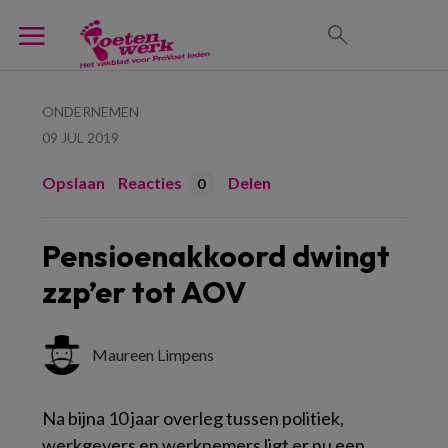
ONDERNEMEN
09 JUL 2019
Opslaan
Reacties
Delen
0
Pensioenakkoord dwingt
zzp’er tot AOV
Maureen Limpens
Na bijna 10 jaar overleg tussen politiek,
werkgevers en werknemers ligt er nu een