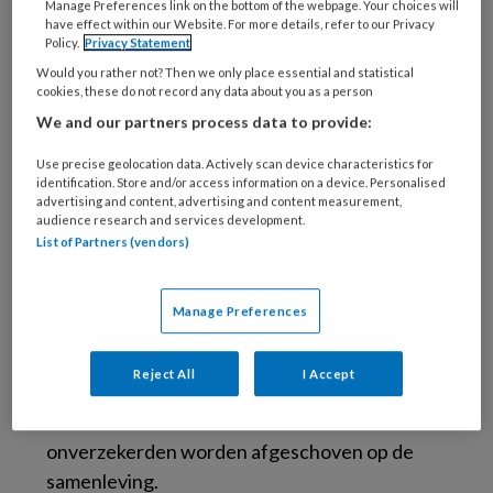
Manage Preferences link on the bottom of the webpage. Your choices will
have effect within our Website. For more details, refer to our Privacy
Policy.
Privacy Statement
Met het plan dat nu is aangenomen vinden de
Would you rather not? Then we only place essential and statistical
partijen dat zzp’ers nu ook moeten mogen
cookies, these do not record any data about you as a person
aansluiten bij de pensioenfondsen in hun
We and our partners process data to provide:
branche. Maar ze worden ook verplicht zich te
verzekeren tegen arbeidsongeschiktheid. Ook
Use precise geolocation data. Actively scan device characteristics for
identification. Store and/or access information on a device. Personalised
de algemene AOW-veranderingen gaan voor
advertising and content, advertising and content measurement,
audience research and services development.
hen gelden.
List of Partners (vendors)
Verplichte AOV
Manage Preferences
Meest opvallende afspraak is dat zzp’ers
verplicht worden zich te verzekeren tegen
Reject All
I Accept
arbeidsongeschiktheid. De overlegpartijen
willen niet dat kosten en risico’s van
onverzekerden worden afgeschoven op de
samenleving.