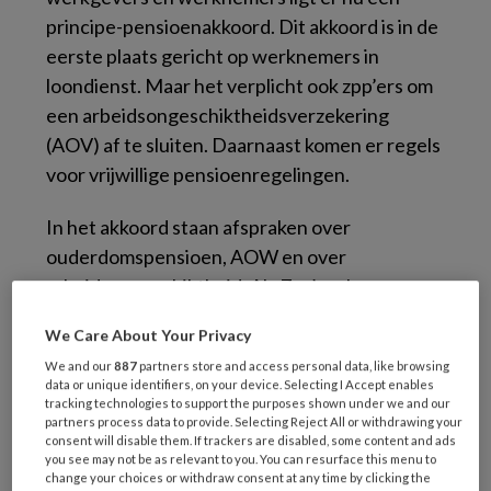
principe-pensioenakkoord. Dit akkoord is in de
eerste plaats gericht op werknemers in
loondienst. Maar het verplicht ook zpp’ers om
een arbeidsongeschiktheidsverzekering
(AOV) af te sluiten. Daarnaast komen er regels
voor vrijwillige pensioenregelingen.
In het akkoord staan afspraken over
ouderdomspensioen, AOW en over
arbeidsongeschiktheid. Als Zzp’ers kunnen nu
veel zelf regelen. Dat heeft als voordeel dat ze
We Care About Your Privacy
hun eigen keuze kunnen maken. Nadeel kan
We and our
887
partners store and access personal data, like browsing
zijn dat er meer risico’s onverzekerd zijn en dat
data or unique identifiers, on your device. Selecting I Accept enables
zzp’ers niet kunent deelnemen aan
tracking technologies to support the purposes shown under we and our
partners process data to provide. Selecting Reject All or withdrawing your
pensioenfondsen.
consent will disable them. If trackers are disabled, some content and ads
you see may not be as relevant to you. You can resurface this menu to
change your choices or withdraw consent at any time by clicking the
Aansluiten